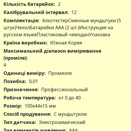
Кількість батарейок:
2
Калібрувальний інтервал:
12
Комплектація:
АлкотестерСменные мундштуки (5
штук)ЧехолБатарейки ААА (2 шт.)Инструкция на
русском языкеПластиковый чемоданУпаковка
Країна виробник:
Южная Корея
Максимальний діапазон вимірювання
(проміле):
4
Одиниці виміру:
Промилле
Похибка:
0,01
Призначення:
Профессиональный
Робоча температура:
от 0 до 40
Розмір:
100х44х15 мм
Спосіб продування:
С мундштуком
Тип датчика:
Электрохимический
Тип елементів живлення:
AAA