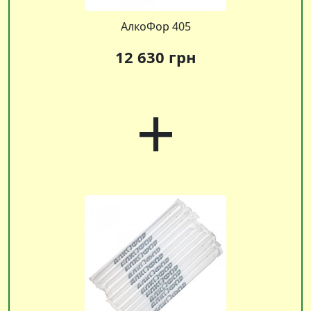
АлкоФор 405
12 630 грн
+