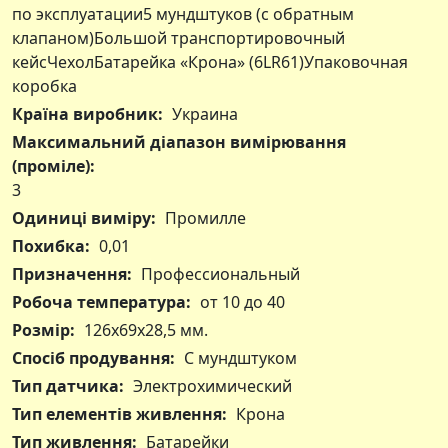
по эксплуатации5 мундштуков (с обратным
клапаном)Большой транспортировочный
кейсЧехолБатарейка «Крона» (6LR61)Упаковочная
коробка
Країна виробник:
Украина
Максимальний діапазон вимірювання
(проміле):
3
Одиниці виміру:
Промилле
Похибка:
0,01
Призначення:
Профессиональный
Робоча температура:
от 10 до 40
Розмір:
126х69х28,5 мм.
Спосіб продування:
С мундштуком
Тип датчика:
Электрохимический
Тип елементів живлення:
Крона
Тип живлення:
Батарейки