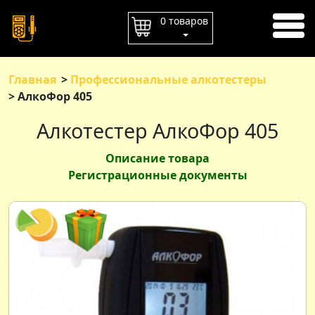
ГЛАВНАЯ
0 товаров
ОПЛАТА
ДОСТАВКА
Главная
Профессиональные алкотестеры
АлкоФор 405
КОНТАКТЫ
Алкотестер АлкоФор 405
Описание товара
Регистрационные документы