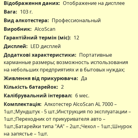
Відображення даних:
Отображение на дисплее
Вага:
103 г.
Вид алкотестера:
Профессиональный
Виробник:
AlcoScan
Гарантійний термін (міс):
12
Дисплей:
LED дисплей
Додаткові характеристики:
Портативные
карманные размеры; возможность использования
на небольших предприятиях и в бытовых нуждах;
Живлення від прикурювача:
Да
Кількість батарейок:
2
Калібрувальний інтервал:
6 мес.
Комплектація:
Алкотестер AlcoScan AL 7000 –
1шт.;Мундштук - 5 шт.;Инструкция по эксплуатации –
1шт.;Переходник от прикуривателя авто –
1шт.;Батарейки типа "АА" – 2шт.;Чехол – 1шт.;Шнурок
на запястье – 1шт.