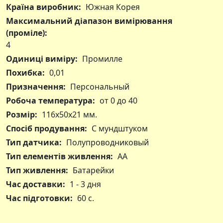
Країна виробник:
Южная Корея
Максимальний діапазон вимірювання
(проміле):
4
Одиниці виміру:
Промилле
Похибка:
0,01
Призначення:
Персональный
Робоча температура:
от 0 до 40
Розмір:
116х50х21 мм.
Спосіб продування:
С мундштуком
Тип датчика:
Полупроводниковый
Тип елементів живлення:
АА
Тип живлення:
Батарейки
Час доставки:
1 - 3 дня
Час підготовки:
60 с.