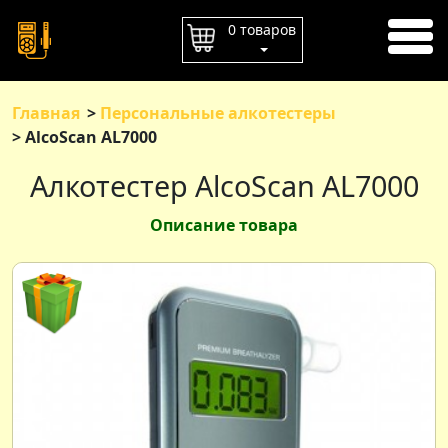
ГЛАВНАЯ
0 товаров
ОПЛАТА
ДОСТАВКА
Главная
Персональные алкотестеры
AlcoScan AL7000
КОНТАКТЫ
Алкотестер AlcoScan AL7000
Описание товара