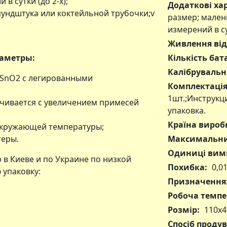
в сутки (до 2-х);
Додаткові ха
ундштука или коктейльной трубочки;v
размер; мален
измерений в су
Живлення від
раметры:
Кількість бат
Калібрувальн
а SnO2 с легированными
Комплектація
1шт.;Инструкц
чивается с увеличением примесей
упаковка.
Країна вироб
окружающей температуры;
теры.
Максимальний
Одиниці вимі
в Киеве и по Украине по низкой
Похибка:
0,0
 упаковку:
Призначення
Робоча темпе
Розмір:
110х4
Спосіб проду