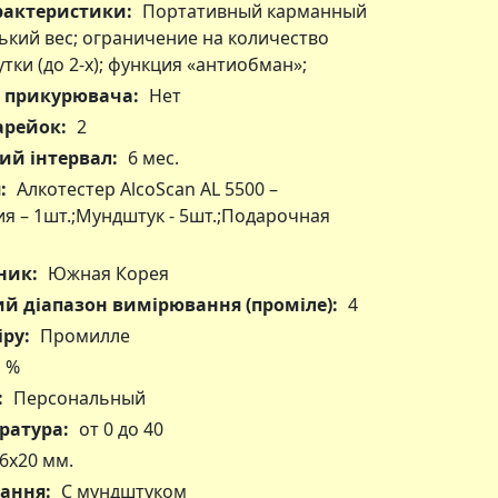
рактеристики:
Портативный карманный
ький вес; ограничение на количество
тки (до 2-х); функция «антиобман»;
 прикурювача:
Нет
арейок:
2
ий інтервал:
6 мес.
:
Алкотестер AlcoScan AL 5500 –
ия – 1шт.;Мундштук - 5шт.;Подарочная
ник:
Южная Корея
 діапазон вимірювання (проміле):
4
ру:
Промилле
1 %
:
Персональный
ратура:
от 0 до 40
6х20 мм.
вання:
С мундштуком