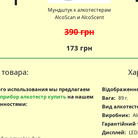
Мундштук к алкотестерам
AlcoScan и AlcoScent
390 грн
173 грн
товара:
Ха
вого использования мы предлагаем
Відображення
прибор алкотестр купить
на нашем
Вага:
89 г.
енностями:
Вид алкотест
Виробник:
Al
Гарантійний т
Дисплей:
LED