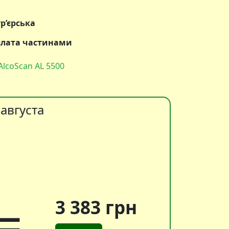
ур’єрська
Оплата частинами
lcoScan AL 5500
августа
=
3 383 грн