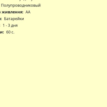
Полупроводниковый
в живлення:
АА
:
Батарейки
:
1 - 3 дня
и:
60 с.