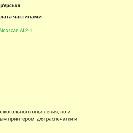
ур’єрська
Оплата частинами
lcoscan ALP-1
алкогольного опьянения, но и
ым принтером, для распечатки и