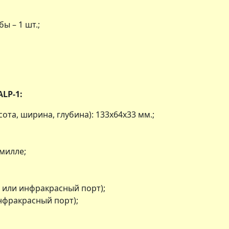
ы – 1 шт.;
LP-1:
та, ширина, глубина): 133х64х33 мм.;
омилле;
h или инфракрасный порт);
инфракрасный порт);