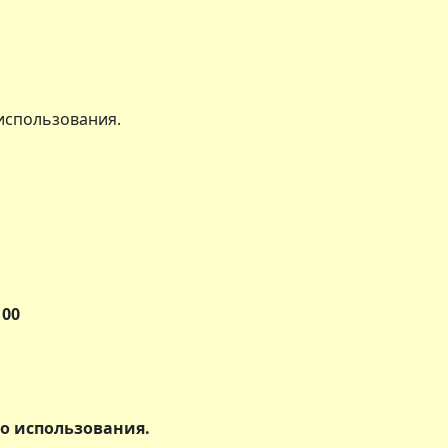
использования.
100
го использования.