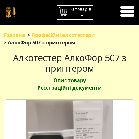
ГОЛОВНА
0 товарів
ОПЛАТА
ДОСТАВКА
Головна
Професійні алкотестери
АлкоФор 507 з принтером
КОНТАКТИ
Алкотестер АлкоФор 507 з
принтером
Опис товару
Реєстраційні документи