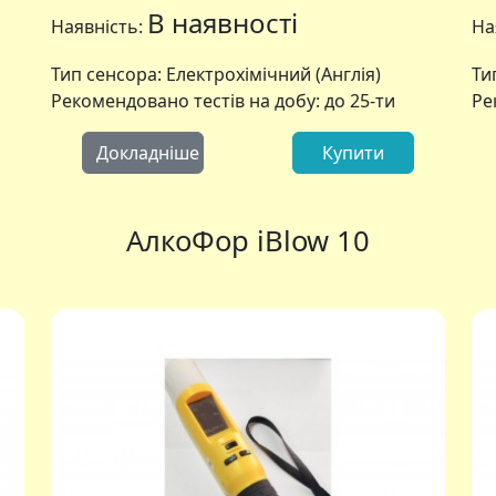
В наявності
Наявність:
На
Тип сенсора: Електрохімічний (Англія)
Ти
Рекомендовано тестів на добу: до 25-ти
Ре
Докладніше
Купити
АлкоФор
АлкоФор iBlow 10