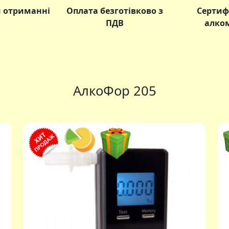
и отриманні
Оплата безготівково з
Сертиф
ПДВ
алко
Алкотес
АлкоФор 205