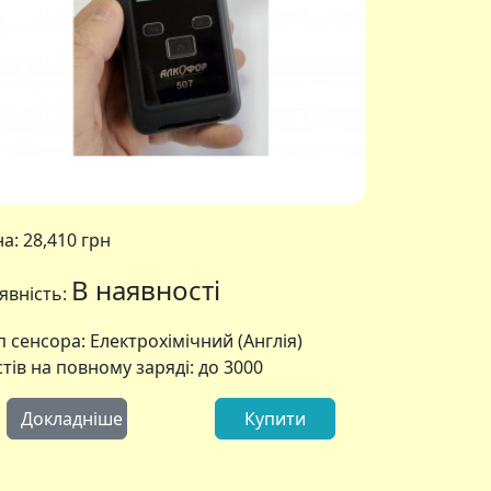
на:
28,410 грн
В наявності
явність:
п сенсора: Електрохімічний (Англія)
стів на повному заряді: до 3000
Докладніше
Купити
 505 з принтером
АлкоФор 507 з п