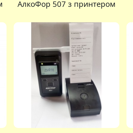
м
АлкоФор 507 з принтером