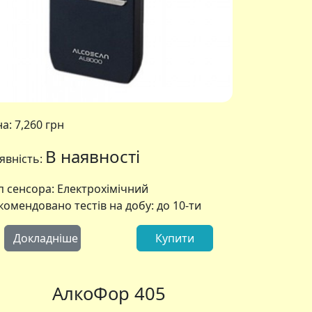
на:
7,260 грн
В наявності
явність:
п сенсора: Електрохімічний
комендовано тестів на добу: до 10-ти
Докладніше
Купити
 AL9000L
АлкоФор 307
АлкоФор 405