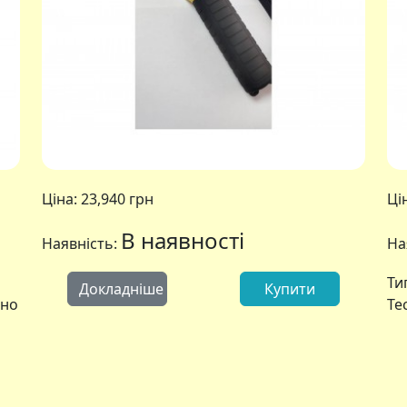
Ціна:
23,940 грн
Ці
В наявності
Наявність:
На
Ти
Докладніше
Купити
ено
Те
АлкоФор