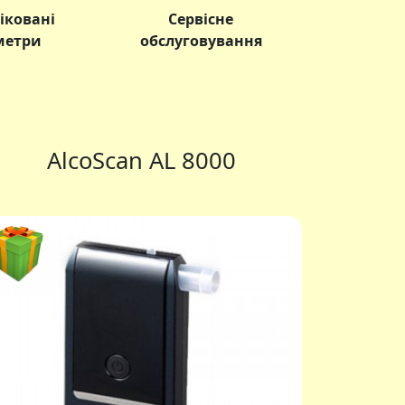
іковані
Сервісне
метри
обслуговування
тер АлкоФор 105
АлкоФор 205
AlcoScan AL 8000