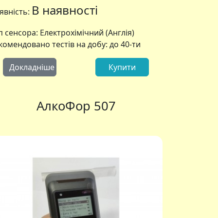
В наявності
явність:
п сенсора: Електрохімічний (Англія)
комендовано тестів на добу: до 40-ти
Докладніше
Купити
 505
АлкоФор iBlow 10
АлкоФор 507